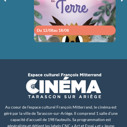
Du 12/08
au 18/08
Du 1
Au coeur de l’espace culturel François Mitterrand, le cinéma est
géré par la ville de Tarascon-sur-Ariège. Il comprend 1 salle d’une
capacité d’accueil de 198 fauteuils. Sa programmation est
généraliste et détient les labels CNC « Art et Essai » et « Jeune