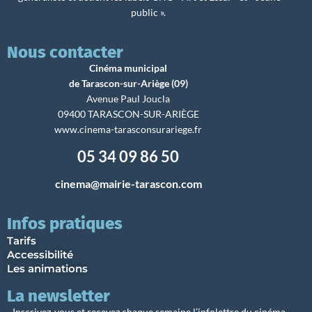
public ».
Nous contacter
Cinéma municipal
de Tarascon-sur-Ariège (09)
Avenue Paul Joucla
09400 TARASCON-SUR-ARIÈGE
www.cinema-tarasconsurariege.fr
05 34 09 86 50
cinema@mairie-tarascon.com
Infos pratiques
Tarifs
Accessibilité
Les animations
La newsletter
Inscrivez-vous et recevez chaque semaine l’infolettre du cinéma