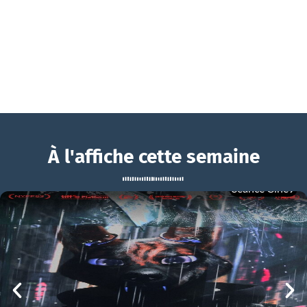
À l'affiche cette semaine
Séance Ciné9
Marsupilami
BOUCHRA
Marsupilami Bande-annonce VF
mer 05/08
21h00