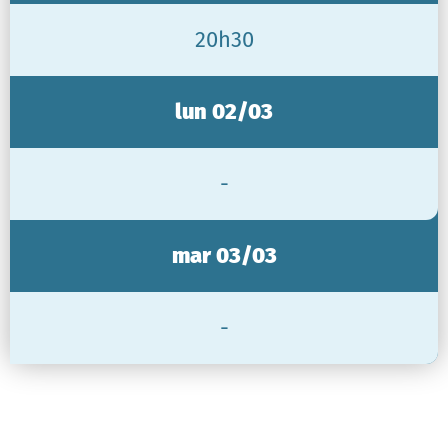
20h30
lun 02/03
-
mar 03/03
-