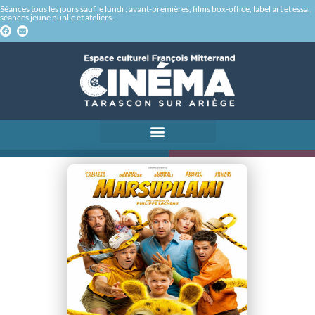
Séances tous les jours sauf le lundi : avant-premières, films box-office, label art et essai,
séances jeune public et ateliers.