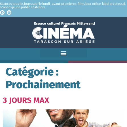
Séances tous les jours sauf le lundi : avant-premières, films box-office, label art et essai,
séances jeune public et ateliers.
Catégorie :
Prochainement
3 JOURS MAX