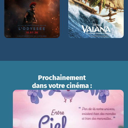
ven 07/08
16h15
18h00 VOSTFR
sam 08/08
sam 08/08
14h00
11h00 VOSTFR
dim 09/08
dim 09/08
21h00
11h00
Prochainement
dans votre cinéma :
ENTRE CIEL ET TERRE