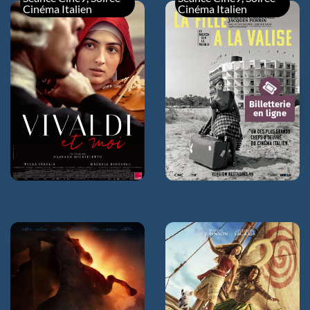
Cinéma Italien
Cinéma Italien
VIVALDI ET MOI
LA FILLE A LA VALISE
sam 08/08
sam 08/08
21h00 VOSTFR
18h00 VOSTFR
Billetterie
en ligne
L'ODYSSÉE
VAIANA, LA LÉGENDE
DU BOUT DU MONDE
jeu 06/08
20h30
mer 05/08