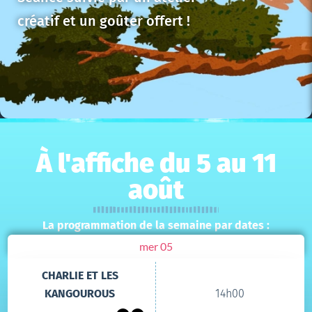
créatif et un goûter offert !
À l'affiche du 5 au 11
août
La programmation de la semaine par dates :
mer 05
CHARLIE ET LES
KANGOUROUS
14h00