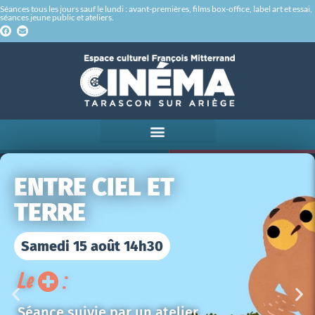
Séances tous les jours sauf le lundi : avant-premières, films box-office, label art et essai,
séances jeune public et ateliers.
ENTRE CIEL ET
TERRE
Samedi 15 août 14h30
Le
:
Séance suivie par un atelier