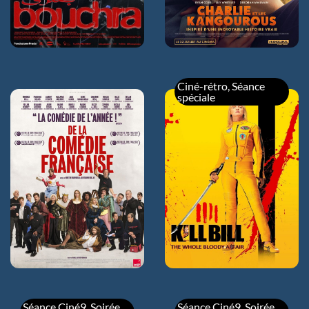
16h00
dim 09/08
14h00
Ciné-rétro
,
Séance
spéciale
DE LA COMEDIE-
KILL BILL : THE
FRANCAISE
WHOLE BLOODY
AFFAIR
mer 05/08
18h30
dim 09/08
jeu 06/08
16h00 VOSTFR
18h45
ven 07/08
21h00
sam 08/08
16h00
Séance Ciné9
,
Soirée
Séance Ciné9
,
Soirée