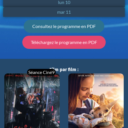
lun 10
mar 11
Consultez le programme en PDF
Téléchargez le programme en PDF
Film par film :
Séance Ciné9
CHARLIE ET LES
KANGOUROUS
BOUCHRA
mer 05/08
mer 05/08
14h00
21h00
jeu 06/08
16h30
ven 07/08