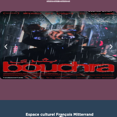
Séance Ciné9
Ciné-atelier du mois de mai
BOUCHRA
mer 05/08
21h00