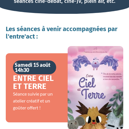
séances ciné-débat, ciné-JV, plein air, etc.
Les séances à venir accompagnées par
l'entre'act :
Samedi 15 août
14h30
ENTRE CIEL
ET TERRE
Séance suivie par un
atelier créatif et un
goûter offert !