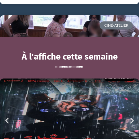
CINÉ-ATELIER
À l'affiche cette semaine
Séance Ciné9
Ciné-atelier du mois de mai
BOUCHRA
mer 05/08
21h00