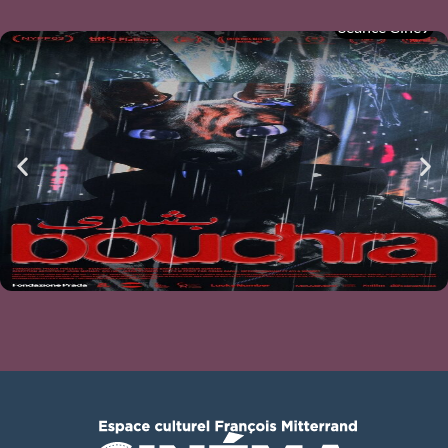
Séance Ciné9
Ciné-atelier du mois de mai
BOUCHRA
mer 05/08
21h00