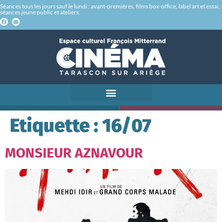
Séances tous les jours sauf le lundi : avant-premières, films box-office, label art et essai,
séances jeune public et ateliers.
Etiquette :
16/07
MONSIEUR AZNAVOUR