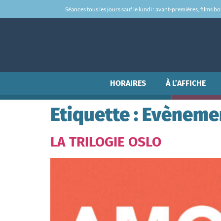
Séances tous les jours sauf le lundi : avant-premières, films box-
HORAIRES
À L’AFFICHE
Etiquette :
Evèneme
LA TRILOGIE OSLO