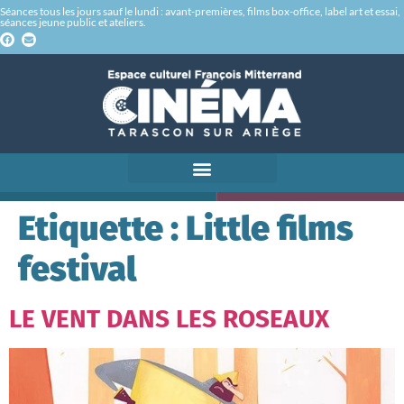
Séances tous les jours sauf le lundi : avant-premières, films box-office, label art et essai,
séances jeune public et ateliers.
Etiquette :
Little films
festival
LE VENT DANS LES ROSEAUX