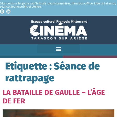
Séances tous les jours sauf le lundi : avant-premières, films box-office, label art et essai,
séances jeune public et ateliers.
Etiquette :
Séance de
rattrapage
LA BATAILLE DE GAULLE – L’ÂGE
DE FER