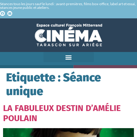
Séances tous les jours sauf le lundi : avant-premières, films box-office, label art et essai,
séances jeune public et ateliers.
Etiquette :
Séance
unique
LA FABULEUX DESTIN D’AMÉLIE
POULAIN