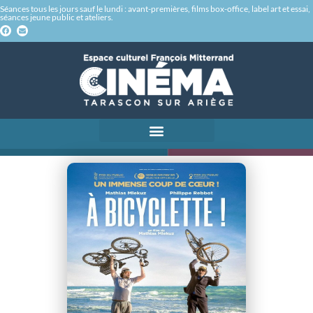
Séances tous les jours sauf le lundi : avant-premières, films box-office, label art et essai,
séances jeune public et ateliers.