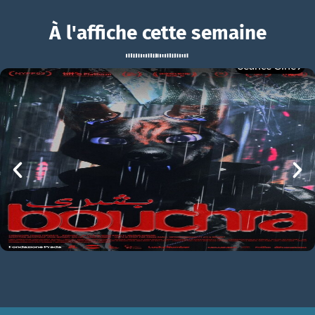
À l'affiche cette semaine
Séance Ciné9
À bicyclette !
BOUCHRA
À bicyclette ! Bande-annonce VF STFR
mer 05/08
21h00