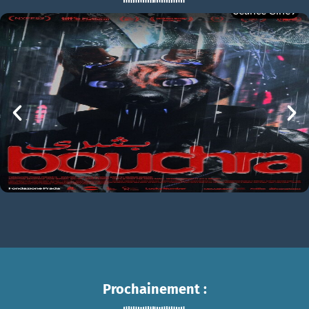
Séance Ciné9
À l’ancienne
BOUCHRA
À l’ancienne Bande-annonce VF
mer 05/08
21h00
Prochainement :