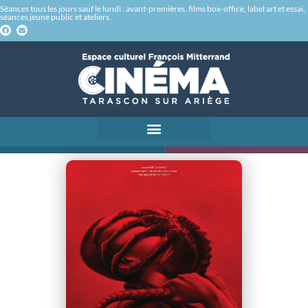
Séances tous les jours sauf le lundi : avant-premières, films box-office, label art et essai,
séances jeune public et ateliers.