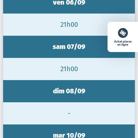
ven 06/09
21h00
Achat places
sam 07/09
en ligne
21h00
dim 08/09
-
mar 10/09