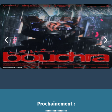
Séance Ciné9
Alien: Romulus
BOUCHRA
Alien: Romulus Bande-annonce VO STFR
mer 05/08
21h00
Prochainement :