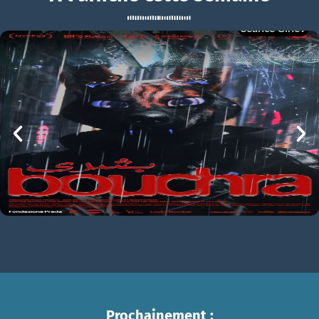
Séance Ciné9
Alter Ego
BOUCHRA
Alter Ego Bande-annonce VF
mer 05/08
21h00
Prochainement :