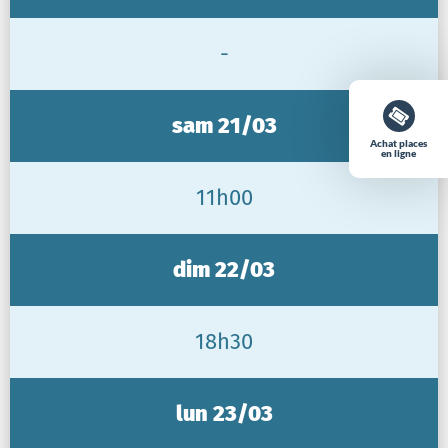
-
sam 21/03
Achat places
en ligne
11h00
dim 22/03
18h30
lun 23/03