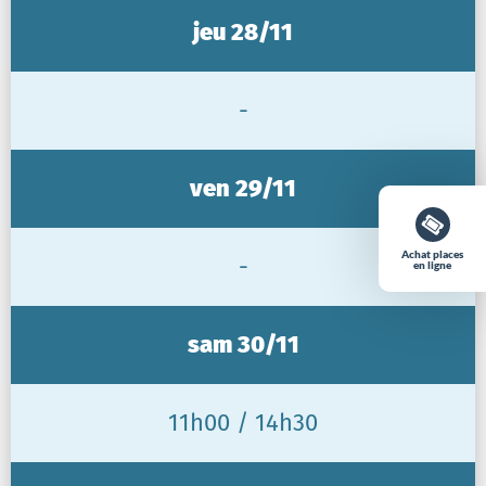
jeu 28/11
-
ven 29/11
Achat places
-
en ligne
sam 30/11
11h00 / 14h30