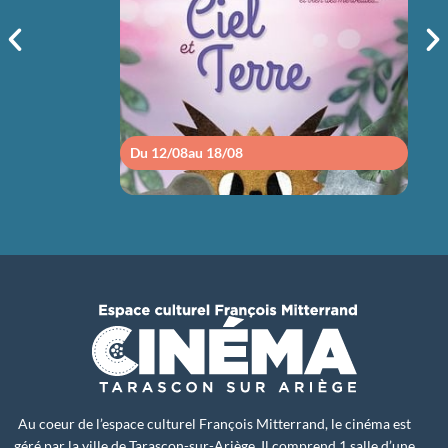
sam 15/08
14h30
Du 12/08
au 18/08
Du 1
Au coeur de l’espace culturel François Mitterrand, le cinéma est
géré par la ville de Tarascon-sur-Ariège. Il comprend 1 salle d’une