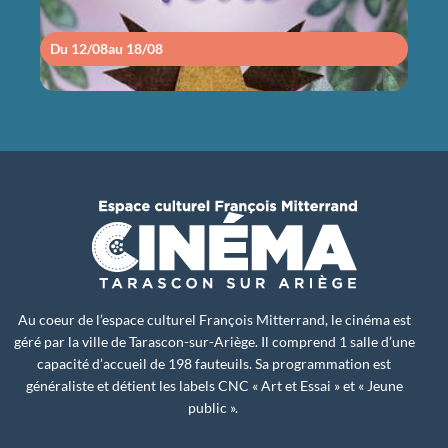
Du 12/08
au 18/08
Du 1
Au coeur de l’espace culturel François Mitterrand, le cinéma est
géré par la ville de Tarascon-sur-Ariège. Il comprend 1 salle d’une
capacité d’accueil de 198 fauteuils. Sa programmation est
généraliste et détient les labels CNC « Art et Essai » et « Jeune
public ».