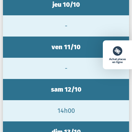
jeu 10/10
-
ven 11/10
Achat places
en ligne
-
sam 12/10
14h00
dim 13/10