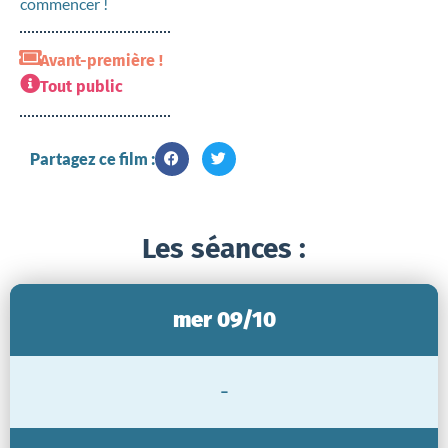
commencer !
Avant-première !
Tout public
Partagez ce film :
Les séances :
mer 09/10
-