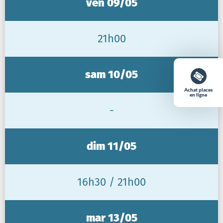
ven 09/05
21h00
sam 10/05
Achat places
en ligne
-
dim 11/05
16h30 / 21h00
mar 13/05