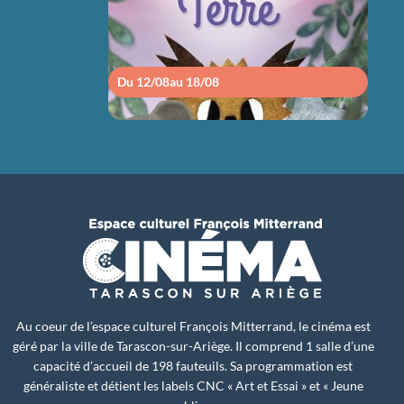
Du 12/08
au 18/08
Du 1
Au coeur de l’espace culturel François Mitterrand, le cinéma est
géré par la ville de Tarascon-sur-Ariège. Il comprend 1 salle d’une
capacité d’accueil de 198 fauteuils. Sa programmation est
généraliste et détient les labels CNC « Art et Essai » et « Jeune