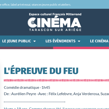
office, label art et essai, séances jeune public et ateliers.
LE JEUNE PUBLIC
LES ÉVÈNEMENTS
LE CINÉMA
L'ÉPREUVE DU FEU
Comédie dramatique -
1h45
De : Aurélien Peyre -
Avec : Félix Lefebvre, Anja Verderosa, Su
Hugo a 19 ans. Comme chaque été, il passe ses vacances sur une 