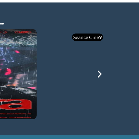
Séance Ciné9
mer 05/08
21h00