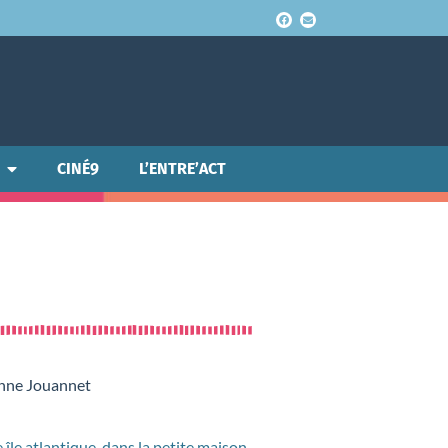
CINÉ9
L’ENTRE’ACT
zanne Jouannet
île atlantique, dans la petite maison