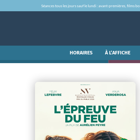
Séances tous les jours sauf le lundi : avant-premières, films box-
HORAIRES
À L’AFFICHE