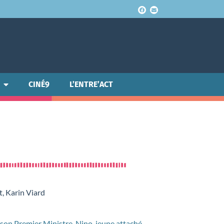
CINÉ9
L’ENTRE’ACT
t, Karin Viard
 son Premier Ministre. Nino, jeune attaché