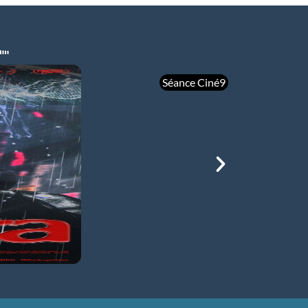
Séance Ciné9
mer 05/08
21h00