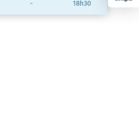
-
18h30