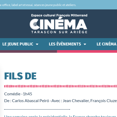
office, label art et essai, séances jeune public et ateliers.
LE JEUNE PUBLIC
LES ÉVÈNEMENTS
LE CINÉMA
FILS DE
Comédie -
1h45
De : Carlos Abascal Peiró -
Avec : Jean Chevalier, François Cluze
Une semaine après la présidentielle, la France cherche toujours