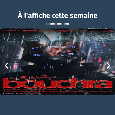
À l'affiche cette semaine
Séance Ciné9
Five Nights At Freddy’s 2
BOUCHRA
Five Nights At Freddy’s 2 Bande-annonce VO STFR
mer 05/08
21h00