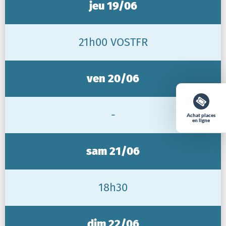
jeu 19/06
21h00 VOSTFR
ven 20/06
-
Achat places
en ligne
sam 21/06
18h30
dim 22/06