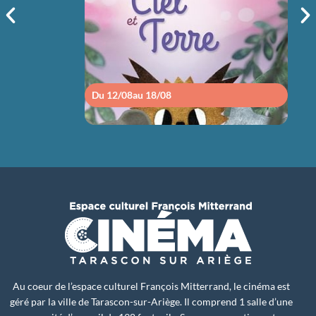
sam 15/08
14h30
Du 12/08
au 18/08
Du 1
Au coeur de l’espace culturel François Mitterrand, le cinéma est
géré par la ville de Tarascon-sur-Ariège. Il comprend 1 salle d’une