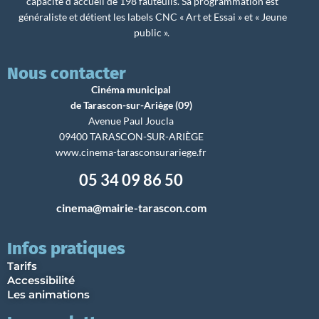
capacité d’accueil de 198 fauteuils. Sa programmation est
généraliste et détient les labels CNC « Art et Essai » et « Jeune
public ».
Nous contacter
Cinéma municipal
de Tarascon-sur-Ariège (09)
Avenue Paul Joucla
09400 TARASCON-SUR-ARIÈGE
www.cinema-tarasconsurariege.fr
05 34 09 86 50
cinema@mairie-tarascon.com
Infos pratiques
Tarifs
Accessibilité
Les animations