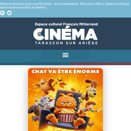
Séances tous les jours sauf le lundi : avant-premières, films box-office, label art et essai,
séances jeune public et ateliers.