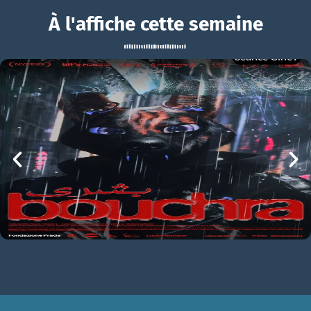
À l'affiche cette semaine
Séance Ciné9
Garfield : Héros malgré lui
BOUCHRA
Garfield : Héros malgré lui Bande-annonce VF
mer 05/08
21h00