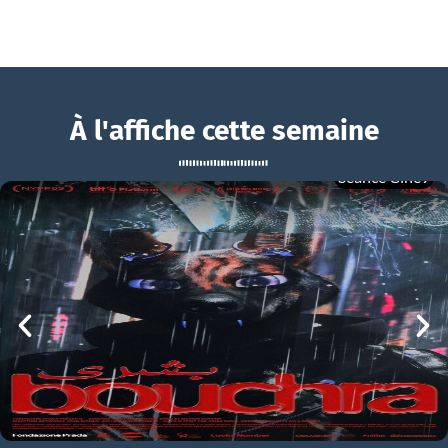
À l'affiche cette semaine
Séance Ciné9
Jamais sans mon psy
BOUCHRA
Jamais sans mon psy Bande-annonce VF
mer 05/08
21h00