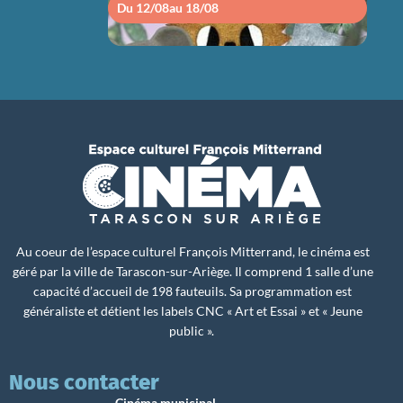
Du 12/08
au 18/08
Du 1
Au coeur de l’espace culturel François Mitterrand, le cinéma est
géré par la ville de Tarascon-sur-Ariège. Il comprend 1 salle d’une
capacité d’accueil de 198 fauteuils. Sa programmation est
généraliste et détient les labels CNC « Art et Essai » et « Jeune
public ».
Nous contacter
Cinéma municipal