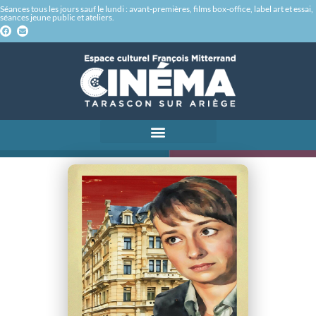
Séances tous les jours sauf le lundi : avant-premières, films box-office, label art et essai,
séances jeune public et ateliers.