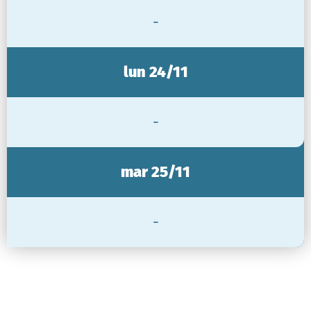
-
lun 24/11
-
mar 25/11
-