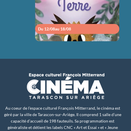
Du 12/08
au 18/08
Du 1
Au coeur de l’espace culturel François Mitterrand, le cinéma est
géré par la ville de Tarascon-sur-Ariège. Il comprend 1 salle d’une
capacité d’accueil de 198 fauteuils. Sa programmation est
généraliste et détient les labels CNC « Art et Essai » et « Jeune