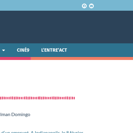
CINÉ9
L’ENTRE’ACT
Colman Domingo
 d’un emprunt. A Indianapolis, le 8 février