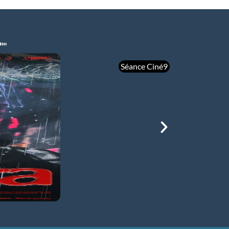
Séance Ciné9
mer 05/08
21h00