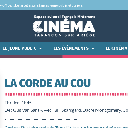
office, label art et essai, séances jeune public et ateliers.
LE JEUNE PUBLIC
LES ÉVÈNEMENTS
LE CINÉMA
LA CORDE AU COU
Thriller -
1h45
De : Gus Van Sant -
Avec : Bill Skarsgård, Dacre Montgomery, 
Ceci est l’histoire vraie de Tony Kiritsis, un homme ruiné à cause