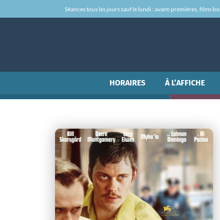
Séances tous les jours sauf le lundi : avant-premières, films box-
HORAIRES
À L’AFFICHE