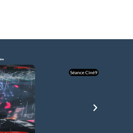
Séance Ciné9
mer 05/08
21h00