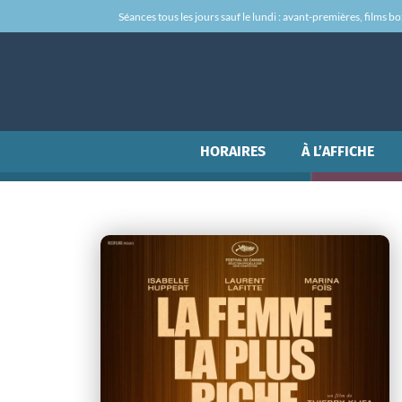
Séances tous les jours sauf le lundi : avant-premières, films box-
HORAIRES
À L’AFFICHE