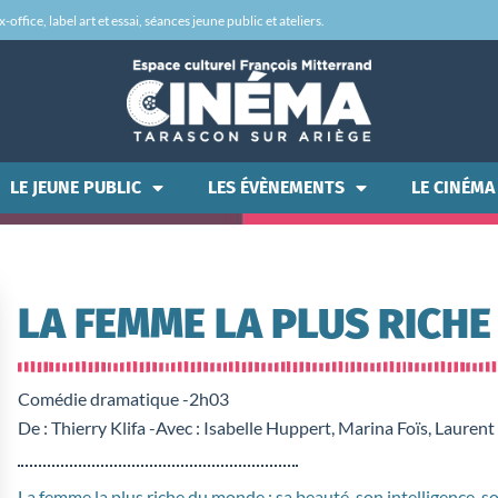
office, label art et essai, séances jeune public et ateliers.
LE JEUNE PUBLIC
LES ÉVÈNEMENTS
LE CINÉMA
LA FEMME LA PLUS RICH
Comédie dramatique -
2h03
De : Thierry Klifa -
Avec : Isabelle Huppert, Marina Foïs, Laurent 
La femme la plus riche du monde : sa beauté, son intelligence, 