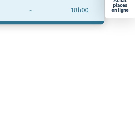
Achat
places
-
18h00
en ligne