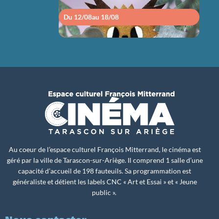
Du 12/08
au 18/08
Du 1
Au coeur de l’espace culturel François Mitterrand, le cinéma est
géré par la ville de Tarascon-sur-Ariège. Il comprend 1 salle d’une
capacité d’accueil de 198 fauteuils. Sa programmation est
généraliste et détient les labels CNC « Art et Essai » et « Jeune
public ».