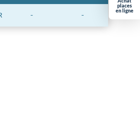
Achat
places
en ligne
R
-
-