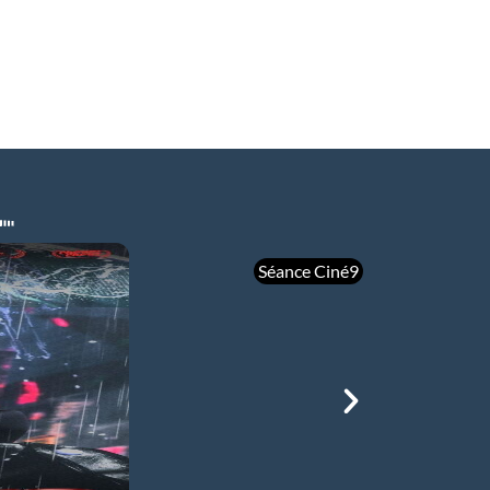
Séance Ciné9
mer 05/08
21h00