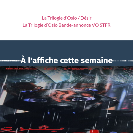
La Trilogie d’Oslo / Désir
La Trilogie d’Oslo Bande-annonce VO STFR
À l'affiche cette semaine
BOUCHRA