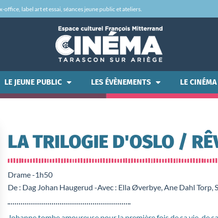
office, label art et essai, séances jeune public et ateliers.
LE JEUNE PUBLIC
LES ÉVÈNEMENTS
LE CINÉMA
LA TRILOGIE D'OSLO / RÊ
Drame -
1h50
De : Dag Johan Haugerud -
Avec : Ella Øverbye, Ane Dahl Torp
Johanne tombe amoureuse pour la première fois de sa vie, de sa