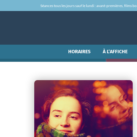
Séances tous les jours sauf le lundi : avant-premières, films box-
HORAIRES
À L’AFFICHE