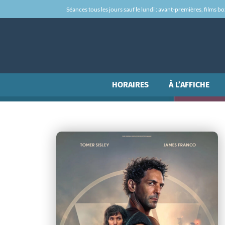
Séances tous les jours sauf le lundi : avant-premières, films box-
HORAIRES
À L’AFFICHE