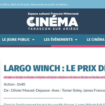
office, label art et essai, séances jeune public et ateliers.
LE JEUNE PUBLIC
LES ÉVÈNEMENTS
LE CINÉMA
LARGO WINCH : LE PRIX D
Action -
1h40
De : Olivier Masset-Depasse -
Avec : Tomer Sisley, James Franc
Depuis l’enlèvement brutal de son fils Noom, Largo Winch fait 