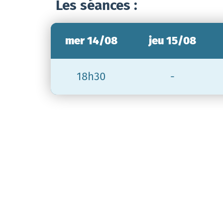
Les séances :
mer 14/08
jeu 15/08
18h30
-