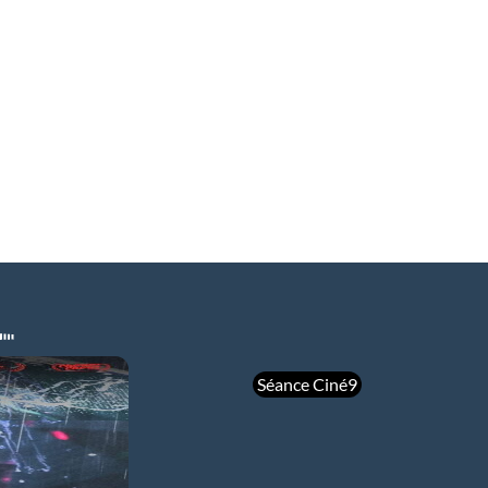
Séance Ciné9
mer 05/08
21h00