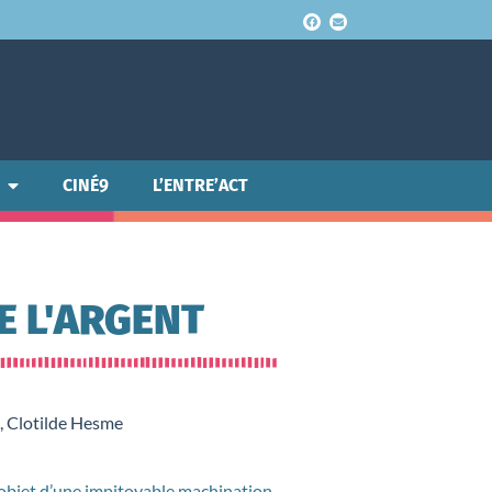
CINÉ9
L’ENTRE’ACT
E L'ARGENT
o, Clotilde Hesme
l’objet d’une impitoyable machination