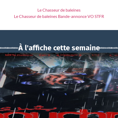
Le Chasseur de baleines
Le Chasseur de baleines Bande-annonce VO STFR
À l'affiche cette semaine
BOUCHRA