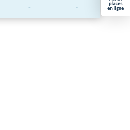
places
-
-
en ligne