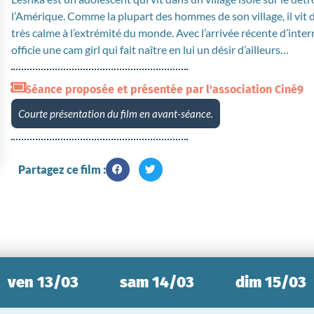
l’Amérique. Comme la plupart des hommes de son village, il vit d
très calme à l’extrémité du monde. Avec l’arrivée récente d’inte
officie une cam girl qui fait naître en lui un désir d’ailleurs…
Séance proposée et présentée par l'association Ciné9
Courte présentation du film en avant-séance.
Partagez ce film :
ven 13/03
sam 14/03
dim 15/03