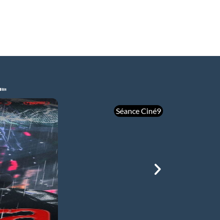
Séance Ciné9
mer 05/08
21h00