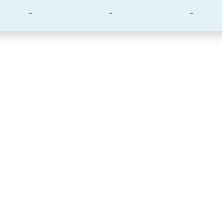
-
-
-