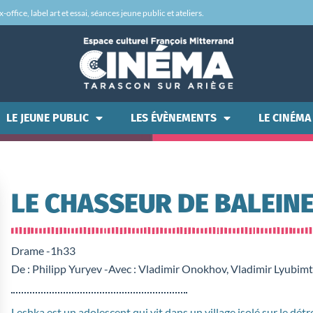
office, label art et essai, séances jeune public et ateliers.
LE JEUNE PUBLIC
LES ÉVÈNEMENTS
LE CINÉMA
LE CHASSEUR DE BALEIN
Drame -
1h33
De : Philipp Yuryev -
Avec : Vladimir Onokhov, Vladimir Lyubimt
Leshka est un adolescent qui vit dans un village isolé sur le détro