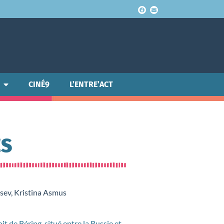
CINÉ9
L’ENTRE’ACT
ES
sev, Kristina Asmus
it de Béring, situé entre la Russie et