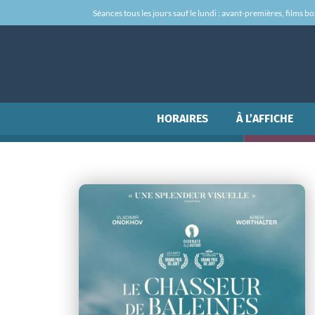
Séances tous les jours sauf le lundi : avant-premières, films box-
HORAIRES
À L’AFFICHE