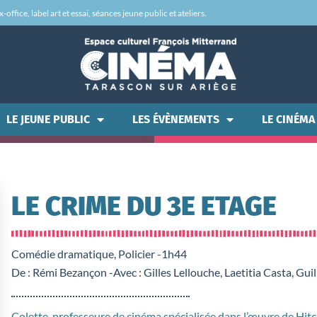
office, label art et essai, séances jeune public et ateliers.
LE JEUNE PUBLIC
LES ÉVÈNEMENTS
LE CINÉMA
LE CRIME DU 3E ETAGE
Comédie dramatique, Policier -
1h44
De : Rémi Bezançon -
Avec : Gilles Lellouche, Laetitia Casta, Gu
Colette, professeure de cinéma spécialisée dans l’œuvre de Hi