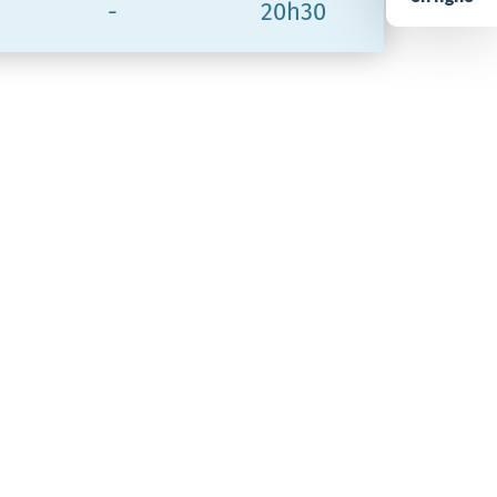
-
20h30