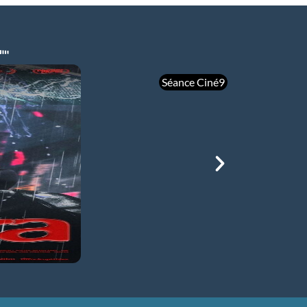
Séance Ciné9
mer 05/08
21h00