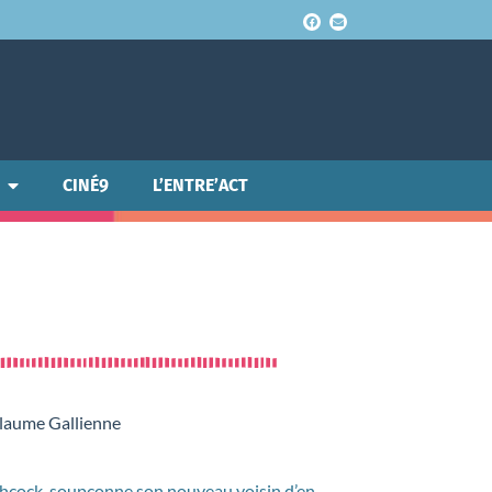
CINÉ9
L’ENTRE’ACT
illaume Gallienne
tchcock, soupçonne son nouveau voisin d’en