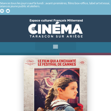
Séances tous les jours sauf le lundi : avant-premières, films box-office, label art et essai,
séances jeune public et ateliers.