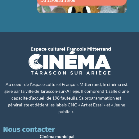
Du 12/08
au 18/08
Du 1
Au coeur de l’espace culturel François Mitterrand, le cinéma est
géré par la ville de Tarascon-sur-Ariège. Il comprend 1 salle d’une
capacité d’accueil de 198 fauteuils. Sa programmation est
généraliste et détient les labels CNC « Art et Essai » et « Jeune
public ».
Nous contacter
Cinéma municipal