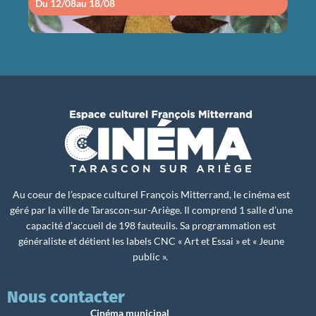
Du 12/08
au 18/08
Du 1
Au coeur de l’espace culturel François Mitterrand, le cinéma est
géré par la ville de Tarascon-sur-Ariège. Il comprend 1 salle d’une
capacité d’accueil de 198 fauteuils. Sa programmation est
généraliste et détient les labels CNC « Art et Essai » et « Jeune
public ».
Nous contacter
Cinéma municipal