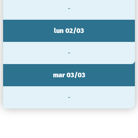
-
lun 02/03
-
mar 03/03
-