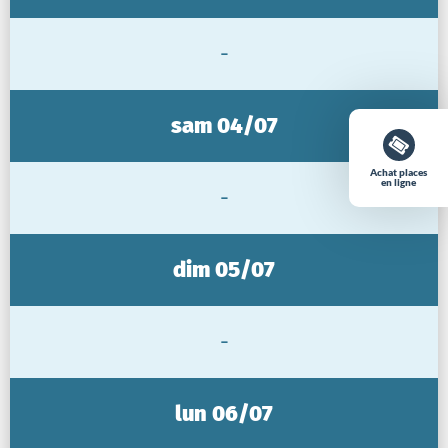
-
sam 04/07
Achat places
en ligne
-
dim 05/07
-
lun 06/07