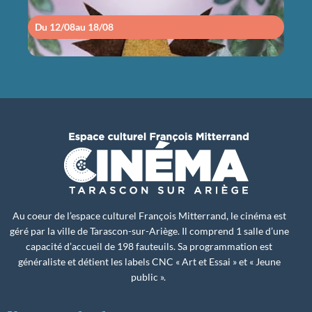
Du 12/08
au 18/08
Du 1
Au coeur de l’espace culturel François Mitterrand, le cinéma est
géré par la ville de Tarascon-sur-Ariège. Il comprend 1 salle d’une
capacité d’accueil de 198 fauteuils. Sa programmation est
généraliste et détient les labels CNC « Art et Essai » et « Jeune
public ».