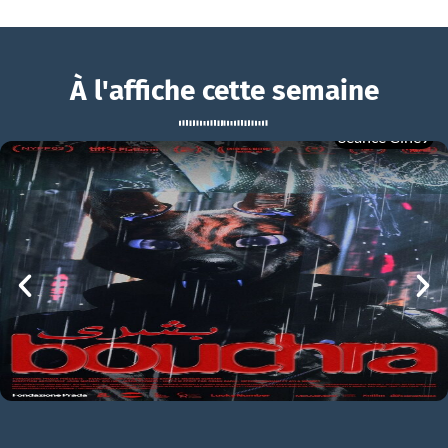
À l'affiche cette semaine
Séance Ciné9
Les Échos du passé
BOUCHRA
Les Échos du passé Bande-annonce VO STFR
mer 05/08
21h00