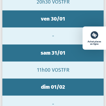
20h30 VOSTFR
ven 30/01
-
Achat places
en ligne
sam 31/01
11h00 VOSTFR
dim 01/02
-