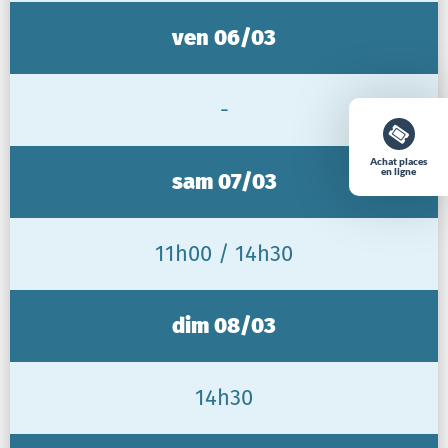
ven 06/03
-
Achat places
en ligne
sam 07/03
11h00 / 14h30
dim 08/03
14h30