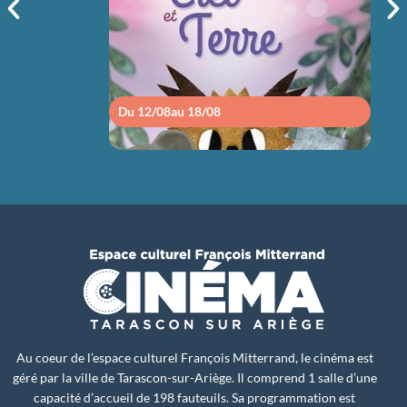
14h30
Du 12/08
au 18/08
Du 1
Au coeur de l’espace culturel François Mitterrand, le cinéma est
géré par la ville de Tarascon-sur-Ariège. Il comprend 1 salle d’une
capacité d’accueil de 198 fauteuils. Sa programmation est