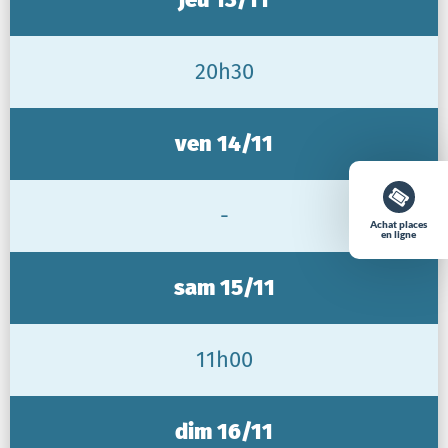
20h30
ven 14/11
-
Achat places
en ligne
sam 15/11
11h00
dim 16/11