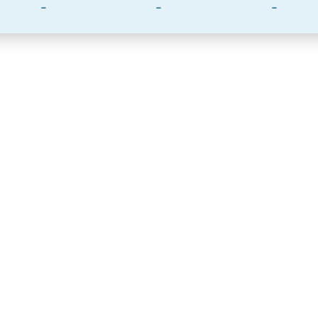
-
-
-