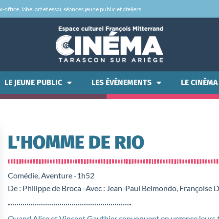
office, label art et essai, séances jeune public et ateliers.
LE JEUNE PUBLIC
LES ÉVÈNEMENTS
LE CINÉMA
L'HOMME DE RIO
Comédie, Aventure -
1h52
De : Philippe de Broca -
Avec : Jean-Paul Belmondo, Françoise Do
Quand Alice et Vincent Gauthier convoquent en urgence leurs tro