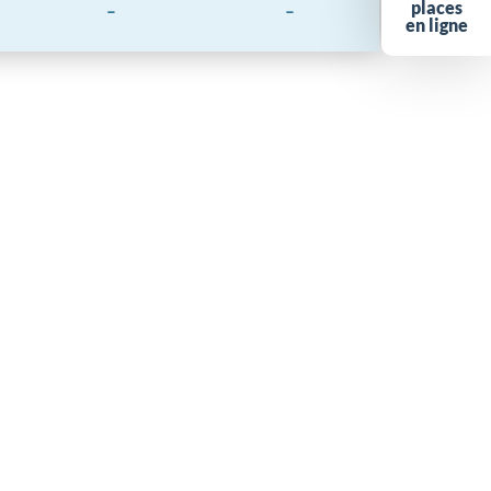
places
-
-
en ligne