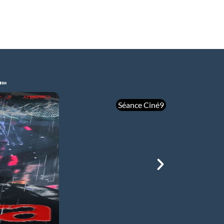
Séance Ciné9
mer 05/08
21h00