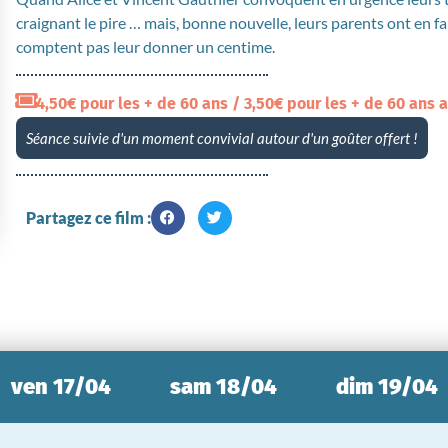
craignant le pire … mais, bonne nouvelle, leurs parents ont en fai
comptent pas leur donner un centime.
4,50€ pour les + de 60 ans / 3,50€ pour les + de 60 ans 
Séance suivie d'un moment convivial autour d'un goûter offert !
Partagez ce film :
ven 17/04
sam 18/04
dim 19/04