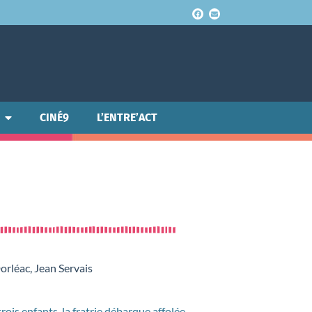
CINÉ9
L’ENTRE’ACT
rléac, Jean Servais
is enfants, la fratrie débarque affolée