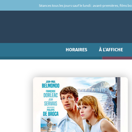
Séances tous les jours sauf le lundi : avant-premières, films box-
HORAIRES
À L’AFFICHE