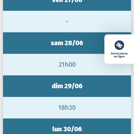
-
sam 28/06
Achat places
en ligne
21h00
dim 29/06
18h30
lun 30/06