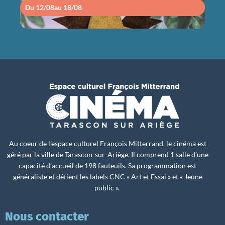
Du 12/08
au 18/08
Du 1
Au coeur de l’espace culturel François Mitterrand, le cinéma est
géré par la ville de Tarascon-sur-Ariège. Il comprend 1 salle d’une
capacité d’accueil de 198 fauteuils. Sa programmation est
généraliste et détient les labels CNC « Art et Essai » et « Jeune
public ».
Nous contacter