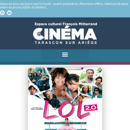
Séances tous les jours sauf le lundi : avant-premières, films box-office, label art et essai,
séances jeune public et ateliers.