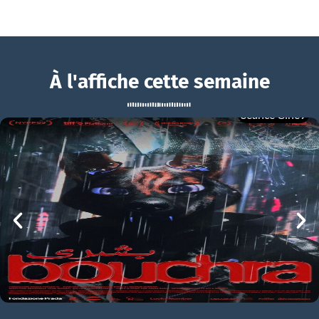
À l'affiche cette semaine
Séance Ciné9
Longlegs
BOUCHRA
Longlegs Bande-annonce VO STFR
mer 05/08
21h00