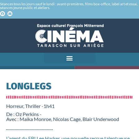
Séances tous les jours sauf le lundi : avant-premières, films box-office, label art et essai,
séances jeune public et ateliers.
LONGLEGS
Horreur, Thriller -
1h41
De : Oz Perkins -
Avec : Maika Monroe, Nicolas Cage, Blair Underwood
L’agent du FBI Lee Harker, une nouvelle recrue talentueuse,