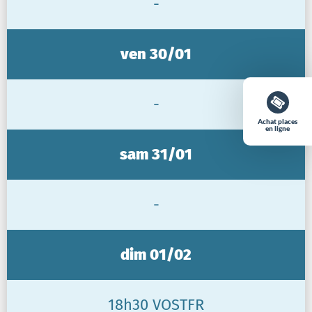
-
ven 30/01
-
Achat places
en ligne
sam 31/01
-
dim 01/02
18h30 VOSTFR