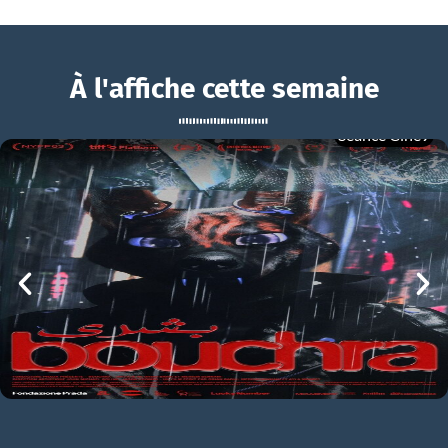
À l'affiche cette semaine
Séance Ciné9
Love on Trial
BOUCHRA
Love on Trial Bande-annonce VO STFR
mer 05/08
21h00