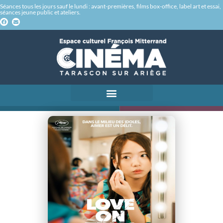
Séances tous les jours sauf le lundi : avant-premières, films box-office, label art et essai,
séances jeune public et ateliers.