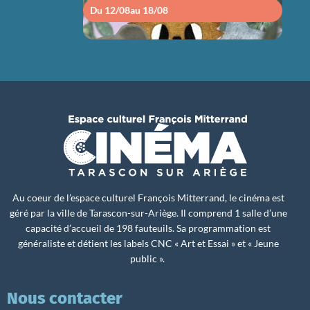
Du 12/08
au 18/08
Du 1
Au coeur de l’espace culturel François Mitterrand, le cinéma est
géré par la ville de Tarascon-sur-Ariège. Il comprend 1 salle d’une
capacité d’accueil de 198 fauteuils. Sa programmation est
généraliste et détient les labels CNC « Art et Essai » et « Jeune
public ».
Nous contacter