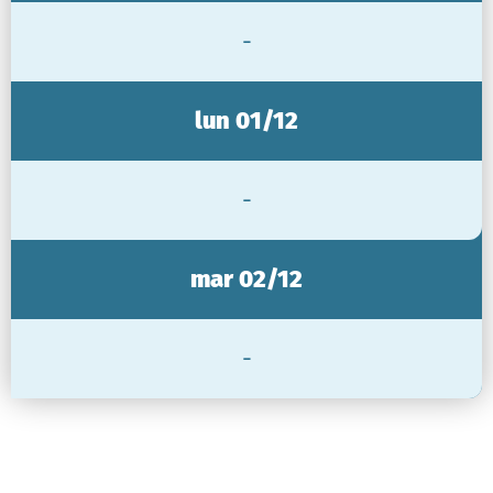
-
lun 01/12
-
mar 02/12
-