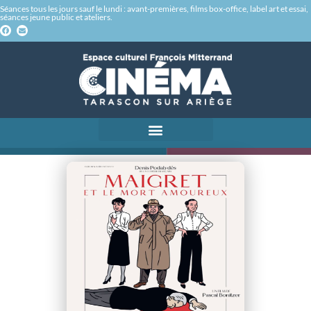
Séances tous les jours sauf le lundi : avant-premières, films box-office, label art et essai,
séances jeune public et ateliers.