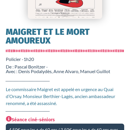
MAIGRET ET LE MORT
AMOUREUX
Policier -
1h20
De : Pascal Bonitzer -
Avec : Denis Podalydès, Anne Alvaro, Manuel Guillot
Le commissaire Maigret est appelé en urgence au Quai
d’Orsay. Monsieur Berthier-Lagès, ancien ambassadeur
renommé, a été assassiné.
Séance ciné-séniors
4,50€ pour les + de 60 ans / 3,50€ pour les + de 60 ans avec