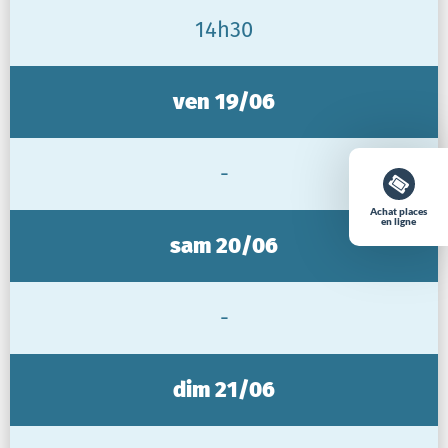
14h30
ven 19/06
-
Achat places
en ligne
sam 20/06
-
dim 21/06