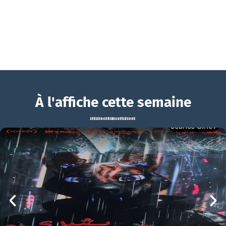
À l'affiche cette semaine
Séance Ciné9
Maigret et le mort amoureux
BOUCHRA
Maigret et le mort amoureux Bande-annonce VF STFR
mer 05/08
21h00