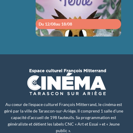
Du 12/08
au 18/08
Du 1
Au coeur de l’espace culturel François Mitterrand, le cinéma est
géré par la ville de Tarascon-sur-Ariège. Il comprend 1 salle d’une
capacité d’accueil de 198 fauteuils. Sa programmation est
généraliste et détient les labels CNC « Art et Essai » et « Jeune
public ».