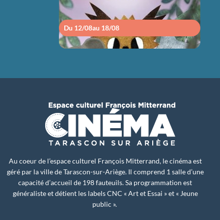
Du 12/08
au 18/08
Du 1
Au coeur de l’espace culturel François Mitterrand, le cinéma est
géré par la ville de Tarascon-sur-Ariège. Il comprend 1 salle d’une
capacité d’accueil de 198 fauteuils. Sa programmation est
généraliste et détient les labels CNC « Art et Essai » et « Jeune
public ».