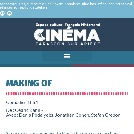
Séances tous les jours sauf le lundi : avant-premières, films box-office, label art et essai,
séances jeune public et ateliers.
MAKING OF
Comédie -
1h54
De : Cédric Kahn -
Avec : Denis Podalydès, Jonathan Cohen, Stefan Crepon
Simon, réalisateur aguerri, débute le tournage d’un film