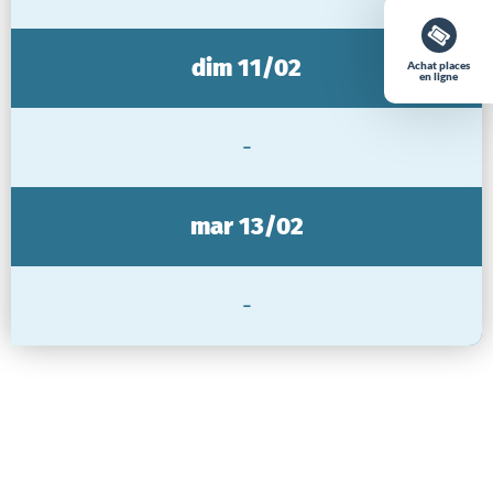
dim 11/02
Achat places
en ligne
-
mar 13/02
-