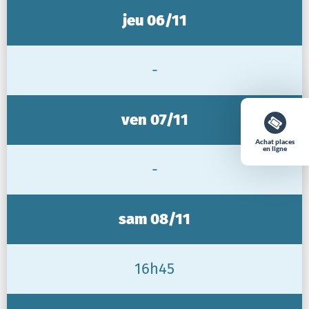
jeu 06/11
-
ven 07/11
Achat places
en ligne
-
sam 08/11
16h45