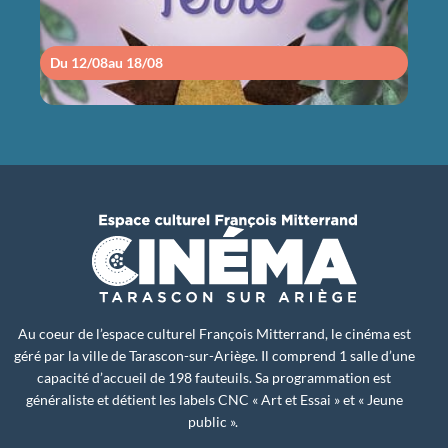
Du 12/08
au 18/08
Du 1
Au coeur de l’espace culturel François Mitterrand, le cinéma est
géré par la ville de Tarascon-sur-Ariège. Il comprend 1 salle d’une
capacité d’accueil de 198 fauteuils. Sa programmation est
généraliste et détient les labels CNC « Art et Essai » et « Jeune
public ».